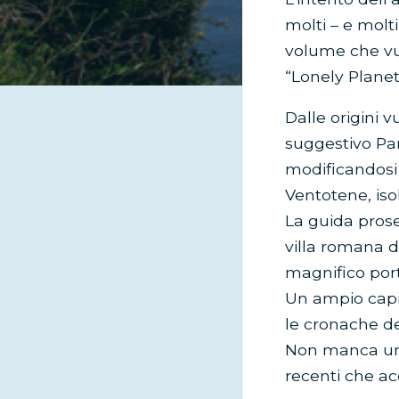
molti – e molt
volume che vuol
“Lonely Planet
Dalle origini 
suggestivo Pan
modificandosi 
Ventotene, iso
La guida prose
villa romana di
magnifico port
Un ampio capit
le cronache deg
Non manca una 
recenti che acc