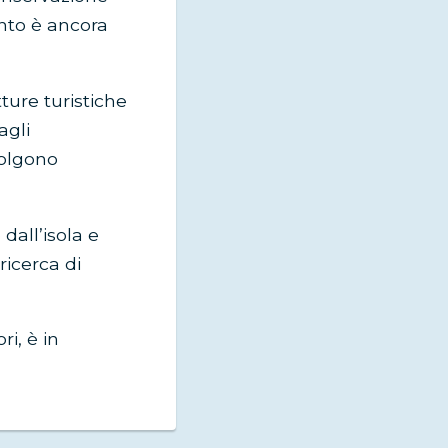
anto è ancora
ture turistiche
agli
volgono
dall’isola e
ricerca di
i, è in