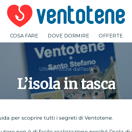
E
COSA FARE
DOVE DORMIRE
OFFERTE
Ultime notizie dall'isola
L’isola in tasca
da per scoprire tutti i segreti di Ventotene.
autore non è di facile realizzazione perché l’isola di