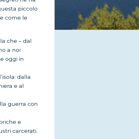
questa piccolo
che come le
la che – dal
no a noi
e oggi in
isola: dalla
hiera e al
lla guerra con
oriche e
stri carcerati.