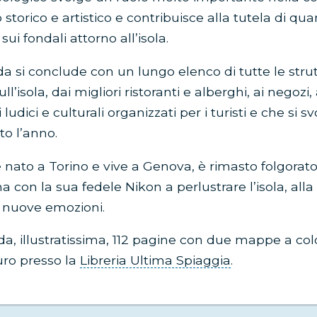
 storico e artistico e contribuisce alla tutela di qu
ui fondali attorno all’isola.
da si conclude con un lungo elenco di tutte le strut
l’isola, dai migliori ristoranti e alberghi, ai negozi, 
dici e culturali organizzati per i turisti e che si s
tto l’anno.
è nato a Torino e vive a Genova, è rimasto folgorato 
 con la sua fedele Nikon a perlustrare l’isola, alla 
e nuove emozioni.
da, illustratissima, 112 pagine con due mappe a color
uro presso la
Libreria Ultima Spiaggia
.