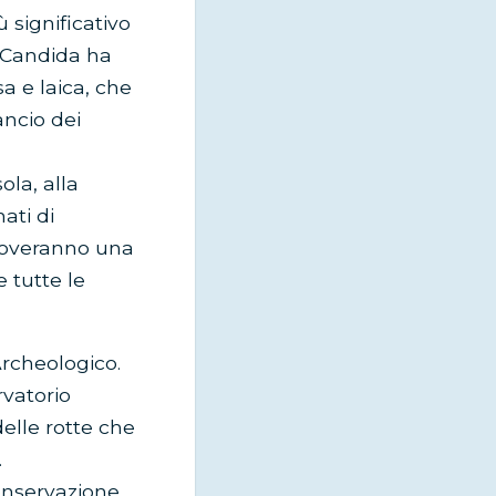
 significativo
a Candida ha
a e laica, che
ancio dei
ola, alla
ati di
 troveranno una
 tutte le
Archeologico.
rvatorio
elle rotte che
.
onservazione