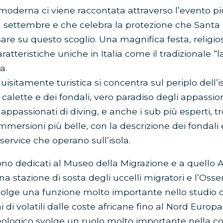
oderna ci viene raccontata attraverso l’evento più
 a settembre e che celebra la protezione che Sant
are su questo scoglio. Una magnifica festa, religios
ratteristiche uniche in Italia come il tradizionale “l
a.
quisitamente turistica si concentra sul periplo dell’is
 calette e dei fondali, vero paradiso degli appassion
i appassionati di diving, e anche i sub più esperti,
mersioni più belle, con la descrizione dei fondali e
 service che operano sull’isola.
ono dedicati al Museo della Migrazione e a quello 
a stazione di sosta degli uccelli migratori e l’Osse
volge una funzione molto importante nello studio d
 di volatili dalle coste africane fino al Nord Europa
eologico svolge un ruolo molto importante nella c