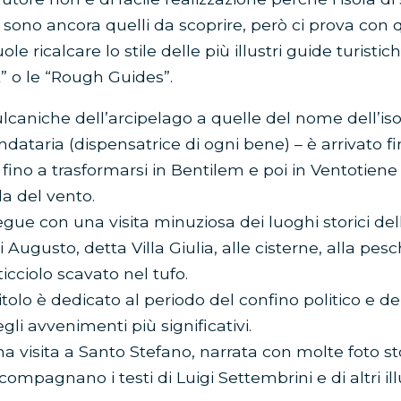
i sono ancora quelli da scoprire, però ci prova con 
e ricalcare lo stile delle più illustri guide turisti
” o le “Rough Guides”.
vulcaniche dell’arcipelago a quelle del nome dell’iso
dataria (dispensatrice di ogni bene) – è arrivato fi
fino a trasformarsi in Bentilem e poi in Ventotiene 
la del vento.
gue con una visita minuziosa dei luoghi storici dell’
 Augusto, detta Villa Giulia, alle cisterne, alla pesc
icciolo scavato nel tufo.
olo è dedicato al periodo del confino politico e de
li avvenimenti più significativi.
visita a Santo Stefano, narrata con molte foto st
ompagnano i testi di Luigi Settembrini e di altri illu