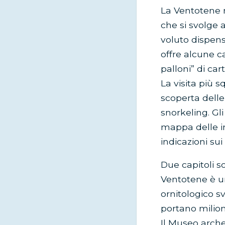
La Ventotene m
che si svolge
voluto dispens
offre alcune ca
palloni” di cart
La visita più s
scoperta delle
snorkeling. Gl
mappa delle im
indicazioni sui
Due capitoli s
Ventotene è un
ornitologico s
portano milioni
Il Museo arch