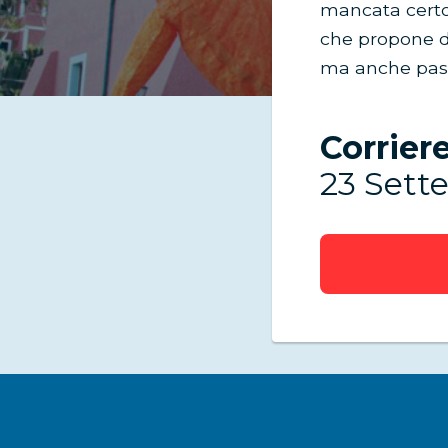
mancata certo 
che propone d
ma anche passe
Corriere
23 Sett