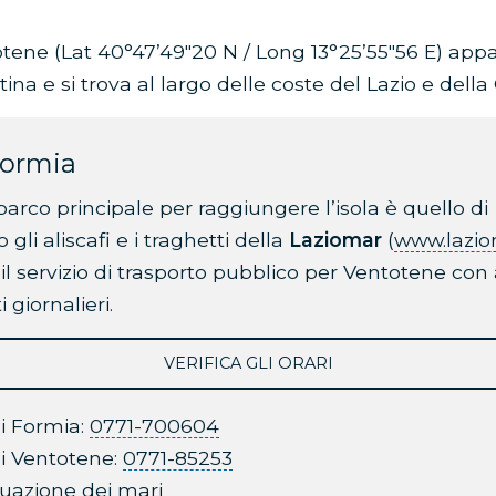
totene (Lat 40°47’49″20 N / Long 13°25’55″56 E) appa
tina e si trova al largo delle coste del Lazio e dell
Formia
barco principale per raggiungere l’isola è quello di
gli aliscafi e i traghetti della
Laziomar
(
www.lazi
 il servizio di trasporto pubblico per Ventotene co
giornalieri.
VERIFICA GLI ORARI
di Formia:
0771-700604
di Ventotene:
0771-85253
ituazione dei mari