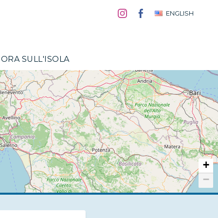
ENGLISH
ORA SULL'ISOLA
+
−