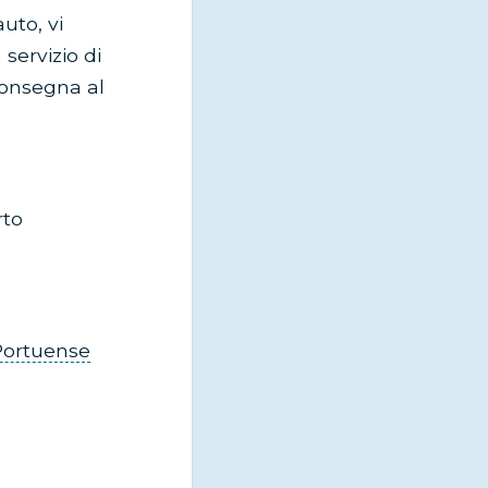
uto, vi
 servizio di
consegna al
rto
Portuense