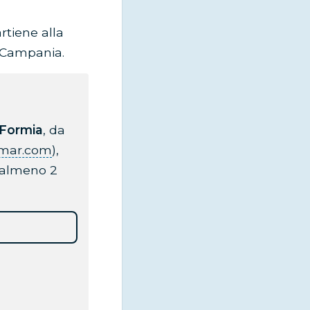
rtiene alla
a Campania.
Formia
, da
omar.com
),
n almeno 2