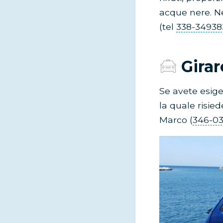
acque nere. N
(tel
338-34938
Girar
Se avete esige
la quale risie
Marco (
346-03