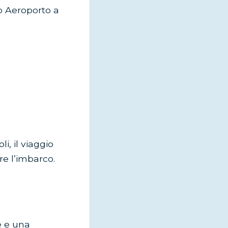
no Aeroporto a
i, il viaggio
ere l’imbarco.
e e una