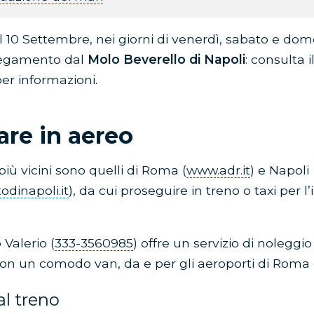
l 10 Settembre, nei giorni di venerdì, sabato e dome
legamento dal
Molo Beverello di Napoli
: consulta 
per informazioni.
are in aereo
più vicini sono quelli di Roma (
www.adr.it
) e Napoli
dinapoli.it
), da cui proseguire in treno o taxi per l
 Valerio (
333-3560985
) offre un servizio di noleggi
on un comodo van, da e per gli aeroporti di Roma 
al treno