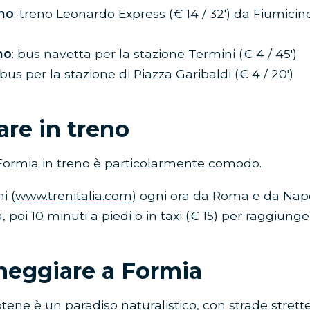
no
: treno Leonardo Express (€ 14 / 32′) da Fiumici
no
: bus navetta per la stazione Termini (€ 4 / 45′)
ibus per la stazione di Piazza Garibaldi (€ 4 / 20′)
are in treno
ormia in treno è particolarmente comodo.
i (
www.trenitalia.com
) ogni ora da Roma e da Napol
a, poi 10 minuti a piedi o in taxi (€ 15) per raggiung
heggiare a Formia
totene è un paradiso naturalistico, con strade strett