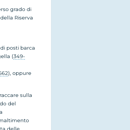
erso grado di
 della Riserva
 di posti barca
ella (
349-
662
), oppure
raccare sulla
odo del
 a
smaltimento
lta delle