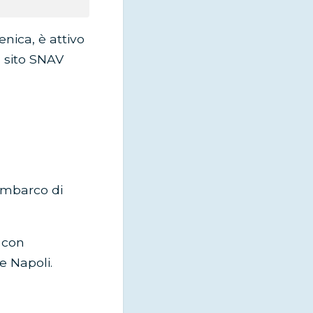
nica, è attivo
il sito SNAV
’imbarco di
o con
e Napoli.