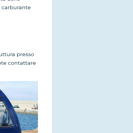
i carburante
ruttura presso
ete contattare