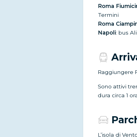
Roma Fiumici
Termini
Roma Ciampi
Napoli
: bus Al
Arriv
Raggiungere F
Sono attivi tren
dura circa 1 or
Parc
L’isola di Ven