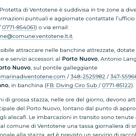
Protetta di Ventotene è suddivisa in tre zone a div
ormazioni puntuali e aggiornate contattate l’ufficio
/
0771-854061
) o via email:
ene@comune.ventotene.lt.it
.
ssibile attraccare nelle banchine attrezzate, dotate
 e servizi accessori: al
Porto Nuovo
, Antonio Lang
orto Nuovo
, sul pontile galleggiante
marinadiventotene.com
/
348-2525982
/
347-5596
ano
, in banchina (
FB: Diving Ciro Sub
/
0771-85122
).
i di grossa stazza, nelle ore del giorno, devono att
cipale del Porto Nuovo, lontano dal punto di appr
li aliscafi. Le imbarcazioni in transito sono tenute
 al comune di Ventotene una tassa giornaliera di 
zionale alla stazza, ed è previsto un servizio di racco