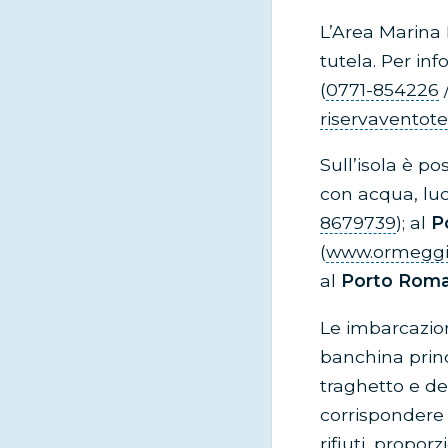
L’Area Marina 
tutela. Per inf
(
0771-854226
riservaventot
Sull’isola è po
con acqua, luce
8679739
); al
P
(
www.ormeggi
al
Porto Rom
Le imbarcazion
banchina prin
traghetto e deg
corrispondere
rifiuti, propor