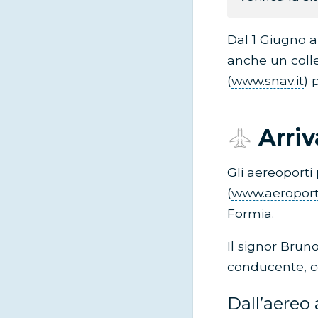
Dal 1 Giugno a
anche un col
(
www.snav.it
) 
Arriv
Gli aereoporti 
(
www.aeroporto
Formia.
Il signor Bruno
conducente, c
Dall’aereo 